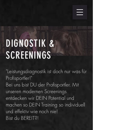
DIGNOSTIK &
SCREENINGS
"Leistungsdiagnostik ist doch nur was für
Profisportler!"
Bei uns bist DU der Profisportler. Mit
unseren modernen Screenings
entdecken wir DEIN Potential und
machen so DEIN Training so individuell
und effektiv wie noch nie!
Bist du BEREIT?!