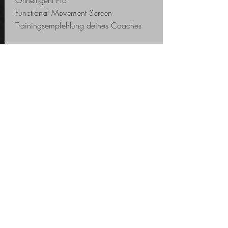
Orthelligent Pro
Functional Movement Screen
Trainingsempfehlung deines Coaches
Bring DEIN Spiel auf das nächste Level.
Verstecktes Potential FINDEN. Hart
TRAINIEREN. Auf dem Spielfeld
GLÄNZEN!
Termin vereinbaren