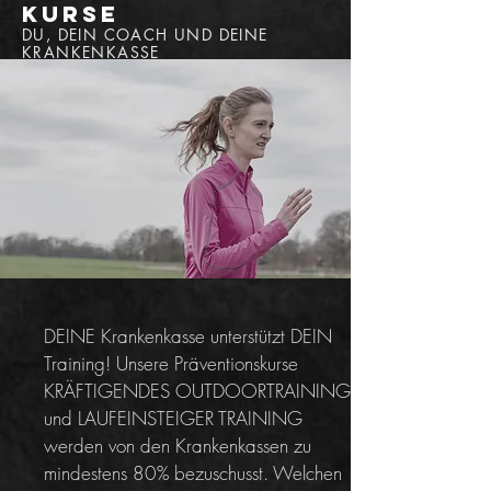
kurse
DU, DEIN COACH UND DEINE
KRANKENKASSE
DEINE Krankenkasse unterstützt DEIN
Training! Unsere Präventionskurse
KRÄFTIGENDES OUTDOORTRAINING
und LAUFEINSTEIGER TRAINING
werden von den Krankenkassen zu
mindestens 80% bezuschusst. Welchen