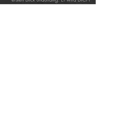
aber ganz schell an DEINE Grenzen
bringen.
Folg uns:
Physio Sports -Sportwerk Verl
Sportwerk Verl
@sportwerkverl
Impressum