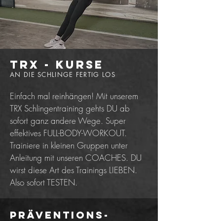
TRX - Kurse
AN DIE SCHLINGE FERTIG LOS
Einfach mal reinhängen! Mit unserem
TRX Schlingentraining gehts DU ab
sofort ganz andere Wege. Super
effektives FULL-BODY-WORKOUT.
Trainiere in kleinen Gruppen unter
Anleitung mit unseren COACHES. DU
wirst diese Art des Trainings LIEBEN.
Also sofort TESTEN.
Präventions-