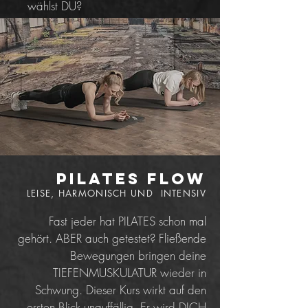
wählst DU?
Pilates Flow
LEISE, HARMONISCH UND INTENSIV
Fast jeder hat PILATES schon mal
gehört. ABER auch getestet? Fließende
Bewegungen bringen deine
TIEFENMUSKULATUR wieder in
Schwung. Dieser Kurs wirkt auf den
ersten Blick unauffällig. Er wird DICH